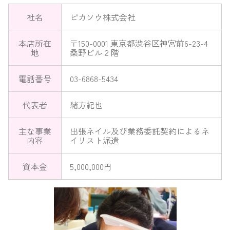
社名
ピカソウ株式会社
本店所在
〒150-0001 東京都渋谷区神宮前6-23-4
地
桑野ビル２階
電話番号
03-6868-5434
代表者
緒方紀也
主な事業
出張ネイル及び業務委託契約によるネ
内容
イリスト派遣
資本金
5,000,000円