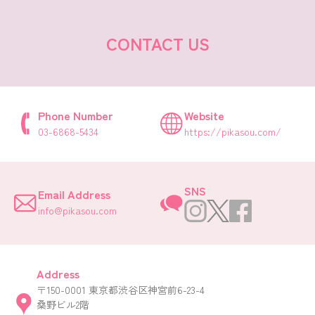
CONTACT US
Phone Number
Website
03-6868-5434
https://pikasou.com/
SNS
Email Address
info@pikasou.com
Address
〒150-0001 東京都渋谷区神宮前6-23-4
桑野ビル2階