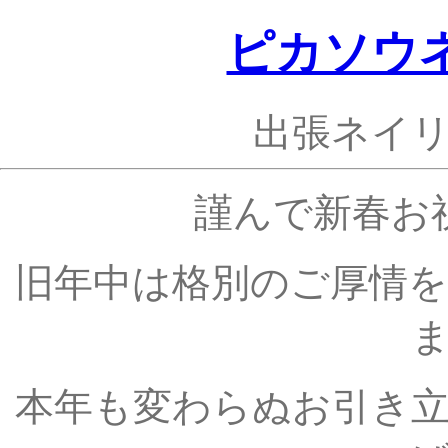
ピカソウ
出張ネイ
謹んで新春お
旧年中は格別のご厚情
本年も変わらぬお引き