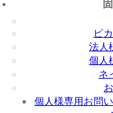
固
ピ
法人
個人
ネ
個人様専用お問