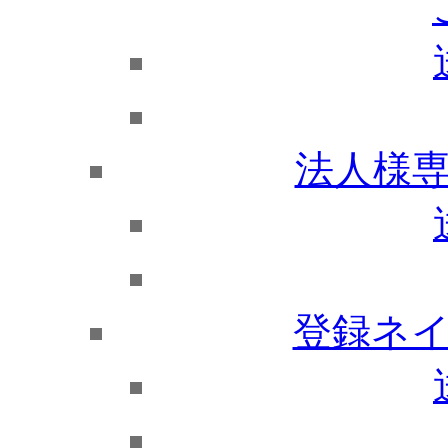
法人様
登録ネ